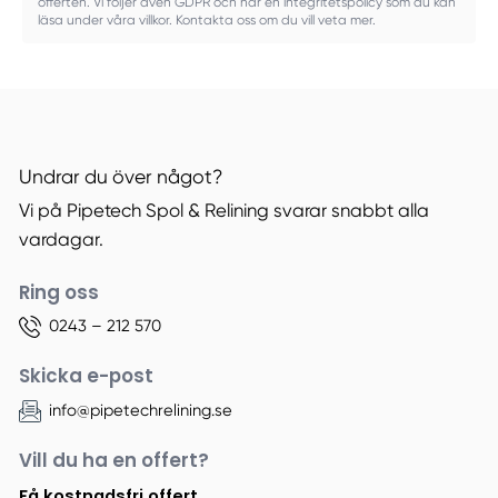
offerten. Vi följer även GDPR och har en integritetspolicy som du kan
läsa under våra villkor. Kontakta oss om du vill veta mer.
Undrar du över något?
Vi på Pipetech Spol & Relining svarar snabbt alla
vardagar.
Ring oss
0243 – 212 570
Skicka e-post
info@pipetechrelining.se
Vill du ha en offert?
Få kostnadsfri offert