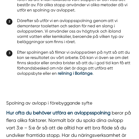
består av. För olika stopp använder vi olika metoder då vi
utför en spolning av avloppet.
Därefter så utför vi en avloppsspolning genom att vi
demonterar toaletten och sedan för ned en slang i
avloppsrören. Vi använder oss av högtryck och ibland
varmt vatten eller kemikalier, beroende på vilken typ av
beläggningar som finns i röret.
Efter spolningen så filmar vi avloppsrören på nytt så att du
kan se resultatet av vårt arbete. Då kan vi även se om det
finns skador eller andra brister så att du i god tid kan få ett
förhandsbesked om när det är dags att utföra ett
avloppsbyte eller en
relining i Borlänge
.
Spolning av avlopp i förebyggande syfte
Hur ofta du behöver utföra en avloppsspolning
beror på
flera olika faktorer. Normalt bör du spola dina avlopp
vart 3:e – 5:e år så att de alltid har ett bra flöde så du
undviker framtida stopp. Har du näringsverksamhet är