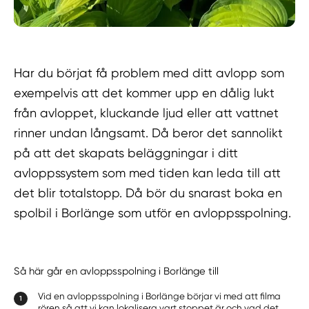
Har du börjat få problem med ditt avlopp som
exempelvis att det kommer upp en dålig lukt
från avloppet, kluckande ljud eller att vattnet
rinner undan långsamt. Då beror det sannolikt
på att det skapats beläggningar i ditt
avloppssystem som med tiden kan leda till att
det blir totalstopp. Då bör du snarast boka en
spolbil i Borlänge som utför en avloppsspolning.
Så här går en avloppsspolning i Borlänge till
Vid en avloppsspolning i Borlänge börjar vi med att filma
rören så att vi kan lokalisera vart stoppet är och vad det